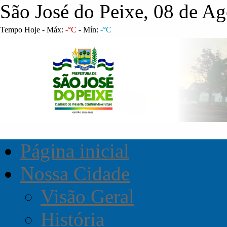
São José do Peixe, 08 de A
Tempo Hoje - Máx:
-°C
- Mín:
-°C
Página inicial
Nossa Cidade
Visão Geral
História